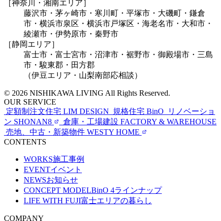
［神奈川・湘南エリア］
藤沢市・茅ヶ崎市・寒川町・平塚市・大磯町・鎌倉
市・横浜市泉区・横浜市戸塚区・海老名市・大和市・
綾瀬市・伊勢原市・秦野市
［静岡エリア］
富士市・富士宮市・沼津市・裾野市・御殿場市・三島
市・駿東郡・田方郡
（伊豆エリア・山梨南部応相談）
© 2026 NISHIKAWA LIVING All Rights Reserved.
OUR SERVICE
定額制注文住宅
LIM DESIGN
規格住宅
BinO
リノベーショ
ン
SHONAN8
倉庫・工場建設
FACTORY & WAREHOUSE
売地、中古・新築物件
WESTY HOME
CONTENTS
WORKS
施工事例
EVENT
イベント
NEWS
お知らせ
CONCEPT MODEL
BinO 4ラインナップ
LIFE WITH FUJI
富士エリアの暮らし
COMPANY